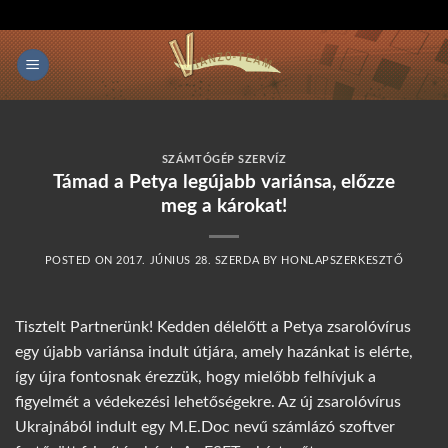
Skip
to
content
SZÁMTÓGÉP SZERVÍZ
Támad a Petya legújabb variánsa, előzze
meg a károkat!
POSTED ON
2017. JÚNIUS 28. SZERDA
BY
HONLAPSZERKESZTŐ
Tisztelt Partnerünk! Kedden délelőtt a Petya zsarolóvírus
egy újabb variánsa indult útjára, amely hazánkat is elérte,
így újra fontosnak érezzük, hogy mielőbb felhívjuk a
figyelmét a védekezési lehetőségekre. Az új zsarolóvírus
Ukrajnából indult egy M.E.Doc nevű számlázó szoftver