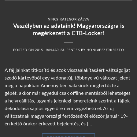
NINCS KATEGORIZÁLVA
Veszélyben az adataink! Magyarországra is
megérkezett a CTB-Locker!
POSTED ON
2015. JANUÁR 23. PÉNTEK
BY
HONLAPSZERKESZTŐ
A fájljainkat titkosító és azok visszaalakításáért váltságdíjat
szedő kártevőből egy vadonatúj, többnyelvű változat jelent
meg a napokban.Amennyiben valakinek megfertőzte a
gépét, akkor már egyedül csak offline mentésből lehetséges
a helyreállítás, ugyanis jelenlegi ismereteink szerint a fájlok
dekódolása sajnos egyelőre nem végezhető el. Az új
változatnak magyarországi fertőzéséről először január 19-
én kettő órakor érkezett bejelentés, és […]