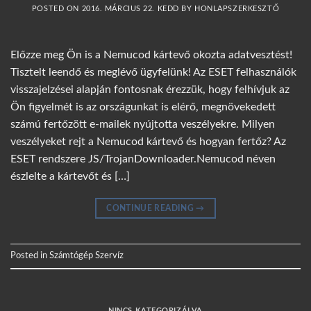
POSTED ON
2016. MÁRCIUS 22. KEDD
BY
HONLAPSZERKESZTŐ
Előzze meg Ön is a Nemucod kártevő okozta adatvesztést!
Tisztelt leendő és meglévő ügyfelünk! Az ESET felhasználók
visszajelzései alapján fontosnak érezzük, hogy felhívjuk az
Ön figyelmét is az országunkat is elérő, megnövekedett
számú fertőzött e-mailek nyújtotta veszélyekre. Milyen
veszélyeket rejt a Nemucod kártevő és hogyan fertőz? Az
ESET rendszere JS/TrojanDownloader.Nemucod néven
észlelte a kártevőt és […]
CONTINUE READING
→
Posted in
Számtógép Szervíz
NINCS KATEGORIZÁLVA