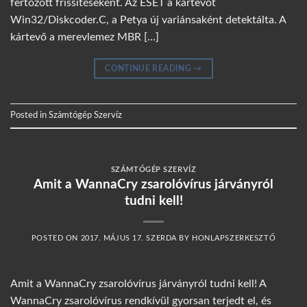
fertőzött frissítéseként. Az ESET a kártevőt
Win32/Diskcoder.C, a Petya új variánsaként detektálta. A
kártevő a merevlemez MBR […]
CONTINUE READING
→
Posted in
Számtógép Szervíz
SZÁMTÓGÉP SZERVÍZ
Amit a WannaCry zsarolóvírus járványról
tudni kell!
POSTED ON
2017. MÁJUS 17. SZERDA
BY
HONLAPSZERKESZTŐ
Amit a WannaCry zsarolóvírus járványról tudni kell! A
WannaCry zsarolóvírus rendkívül gyorsan terjedt el, és