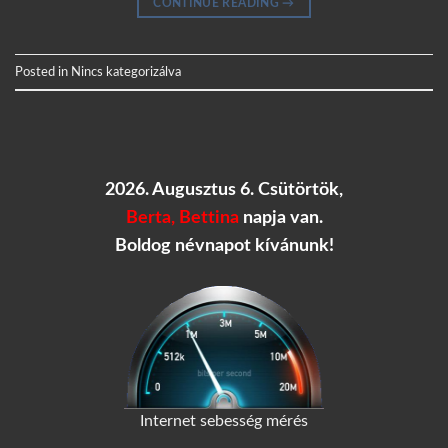
CONTINUE READING
→
Posted in
Nincs kategorizálva
2026. Augusztus 6. Csütörtök,
Berta, Bettina
napja van.
Boldog névnapot kívánunk!
Internet sebesség mérés