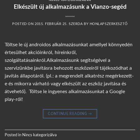
Elkészült új alkalmazásunk a Vianzo-segéd
POSTED ON
2015. FEBRUÁR 25. SZERDA
BY
HONLAPSZERKESZTŐ
Töltse le új androidos alkalmazásunkat amellyel könnyedén
értesülhet akcióinkról, híreinkről,
szolgáltatásainkról.Alkalmazásunk segítségével a
szervizünkbe javításra behozott eszközeiről tájékozódhat a
javítás állapotáról. (pl.: a megrendelt alkatrész megérkezett-
e és mikorra várható vagy elkészült az eszköz javítása és
átvehető). Töltse le ingyenes alkalmazásunkat a Google
play-ről!
CONTINUE READING
→
Posted in
Nincs kategorizálva