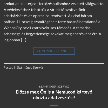
szokatlanul kiterjedt fertőzéshullámhoz vezetett világszerte.
A védekezéshez frissítsük a vírusirtó szoftverünk
adatbázisát és az operációs rendszert. Az első három
órában 11 ország számítógépeit tette használhatatlanná a
WannaCry nevű zsarolóvírusos támadás. A támadás
sebessége és kegyetlensége sokakat meglepetésként ért. A
legjobban […]
CONTINUE READING
→
Posted in
Számtógép Szervíz
SZÁMTÓGÉP SZERVÍZ
Előzze meg Ön is a Nemucod kártevő
okozta adatvesztést!